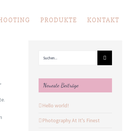
HOOTING
PRODUKTE
KONTAKT
Suche
nach:
,
Neueste Beiträge
te.
Hello world!
n
Photography At It’s Finest