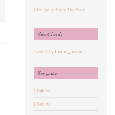
Bringing Home The Prize
-
ail
Recent Tweets
Tweets by theme_fusion
Kategorien
Babies
Beauty