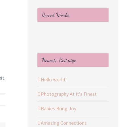
Recent Works
Neueste Beiträge
it.
Hello world!
Photography At It’s Finest
Babies Bring Joy
Amazing Connections