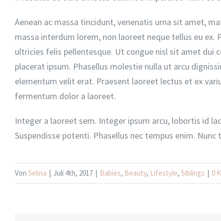
Aenean ac massa tincidunt, venenatis urna sit amet, matt
massa interdum lorem, non laoreet neque tellus eu ex. 
ultricies felis pellentesque. Ut congue nisl sit amet dui co
placerat ipsum. Phasellus molestie nulla ut arcu digniss
elementum velit erat. Praesent laoreet lectus et ex vari
fermentum dolor a laoreet.
Integer a laoreet sem. Integer ipsum arcu, lobortis id la
Suspendisse potenti. Phasellus nec tempus enim. Nunc tin
Von
Selina
|
Juli 4th, 2017
|
Babies
,
Beauty
,
Lifestyle
,
Siblings
|
0 