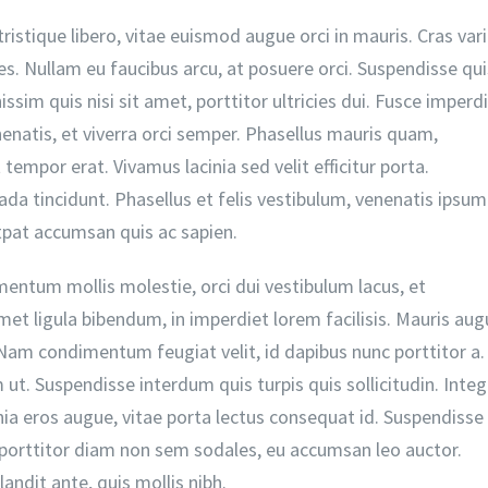
tristique libero, vitae euismod augue orci in mauris. Cras var
cies. Nullam eu faucibus arcu, at posuere orci. Suspendisse qui
issim quis nisi sit amet, porttitor ultricies dui. Fusce imperd
natis, et viverra orci semper. Phasellus mauris quam,
 tempor erat. Vivamus lacinia sed velit efficitur porta.
da tincidunt. Phasellus et felis vestibulum, venenatis ipsum
tpat accumsan quis ac sapien.
ementum mollis molestie, orci dui vestibulum lacus, et
met ligula bibendum, in imperdiet lorem facilisis. Mauris au
. Nam condimentum feugiat velit, id dapibus nunc porttitor a.
ut. Suspendisse interdum quis turpis quis sollicitudin. Integ
acinia eros augue, vitae porta lectus consequat id. Suspendisse
 porttitor diam non sem sodales, eu accumsan leo auctor.
ndit ante, quis mollis nibh.