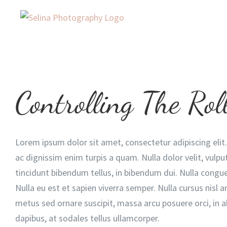
Zum
Inhalt
springen
Zeige
Controlling The Rol
grösseres
Bild
Lorem ipsum dolor sit amet, consectetur adipiscing elit. 
ac dignissim enim turpis a quam. Nulla dolor velit, vulpu
tincidunt bibendum tellus, in bibendum dui. Nulla congue 
Nulla eu est et sapien viverra semper. Nulla cursus nisl an
metus sed ornare suscipit, massa arcu posuere orci, in a
dapibus, at sodales tellus ullamcorper.