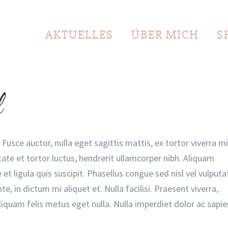
AKTUELLES
ÜBER MICH
S
l
Fusce auctor, nulla eget sagittis mattis, ex tortor viverra mi
tate et tortor luctus, hendrerit ullamcorper nibh. Aliquam
et ligula quis suscipit. Phasellus congue sed nisl vel vulputa
te, in dictum mi aliquet et. Nulla facilisi. Praesent viverra,
liquam felis metus eget nulla. Nulla imperdiet dolor ac sapie