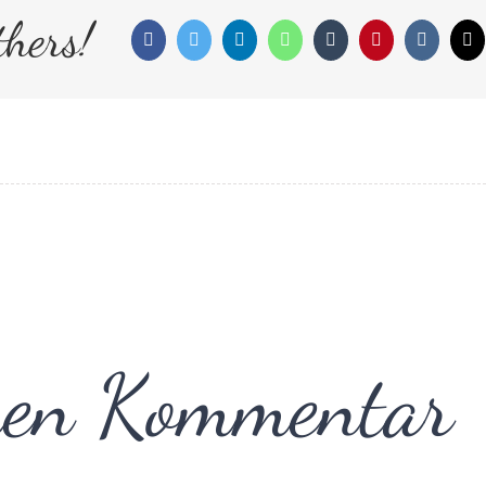
hers!
Facebook
Twitter
LinkedIn
WhatsApp
Tumblr
Pinterest
Vk
E
M
inen Kommentar