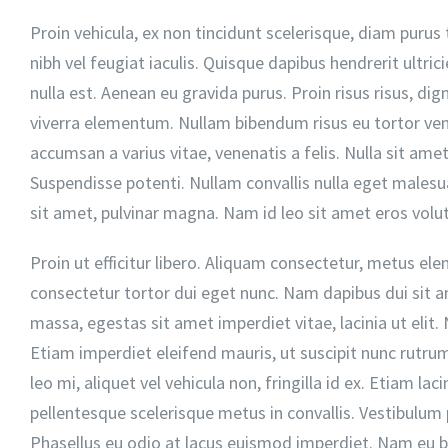
Proin vehicula, ex non tincidunt scelerisque, diam purus 
nibh vel feugiat iaculis. Quisque dapibus hendrerit ultri
nulla est. Aenean eu gravida purus. Proin risus risus, dign
viverra elementum. Nullam bibendum risus eu tortor vene
accumsan a varius vitae, venenatis a felis. Nulla sit amet
Suspendisse potenti. Nullam convallis nulla eget malesua
sit amet, pulvinar magna. Nam id leo sit amet eros volu
Proin ut efficitur libero. Aliquam consectetur, metus el
consectetur tortor dui eget nunc. Nam dapibus dui sit a
massa, egestas sit amet imperdiet vitae, lacinia ut elit
Etiam imperdiet eleifend mauris, ut suscipit nunc rutrum 
leo mi, aliquet vel vehicula non, fringilla id ex. Etiam l
pellentesque scelerisque metus in convallis. Vestibulum
Phasellus eu odio at lacus euismod imperdiet. Nam eu bla