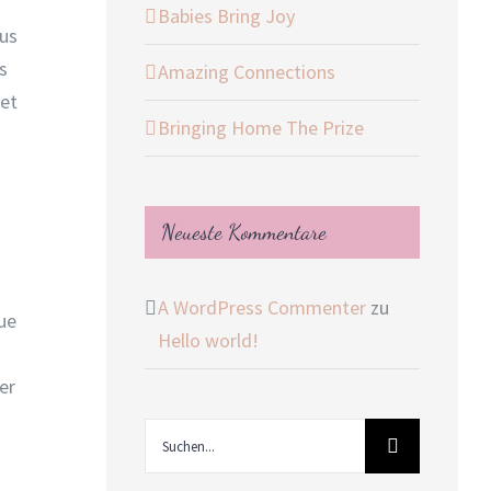
Babies Bring Joy
ius
s
Amazing Connections
iet
Bringing Home The Prize
Neueste Kommentare
A WordPress Commenter
zu
gue
Hello world!
er
Suche
nach: